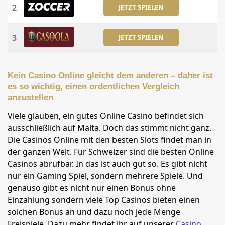
2
JETZT SPIELEN
3
JETZT SPIELEN
Kein Casino Online gleicht dem anderen – daher ist
es so wichtig, einen ordentlichen Vergleich
anzustellen
Viele glauben, ein gutes Online Casino befindet sich
ausschließlich auf Malta. Doch das stimmt nicht ganz.
Die Casinos Online mit den besten Slots findet man in
der ganzen Welt. Für Schweizer sind die besten Online
Casinos abrufbar. In das ist auch gut so. Es gibt nicht
nur ein Gaming Spiel, sondern mehrere Spiele. Und
genauso gibt es nicht nur einen Bonus ohne
Einzahlung sondern viele Top Casinos bieten einen
solchen Bonus an und dazu noch jede Menge
Freispiele. Dazu mehr findet ihr auf unserer
Casino