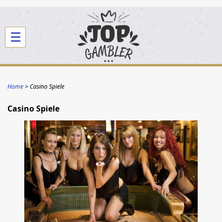
☰
Home
Casino Spiele
Casino Spiele