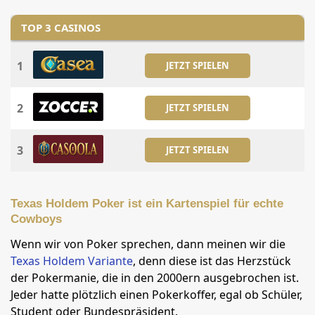
TOP 3 CASINOS
1
JETZT SPIELEN
2
JETZT SPIELEN
3
JETZT SPIELEN
Texas Holdem Poker ist ein Kartenspiel für echte
Cowboys
Wenn wir von Poker sprechen, dann meinen wir die
Texas Holdem Variante
, denn diese ist das Herzstück
der Pokermanie, die in den 2000ern ausgebrochen ist.
Jeder hatte plötzlich einen Pokerkoffer, egal ob Schüler,
Student oder Bundespräsident.